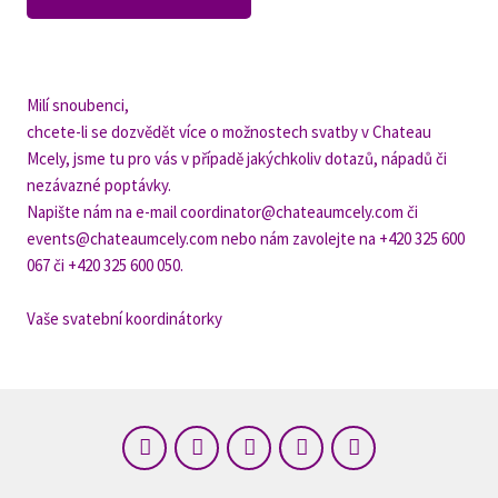
Doko
souzn
GAS
Milí snoubenci,
chcete-li se dozvědět více o možnostech svatby v Chateau
Uvít
Mcely, jsme tu pro vás v případě jakýchkoliv dotazů, nápadů či
Obče
nezávazné poptávky.
Napište nám na e-mail
coordinator@chateaumcely.com
či
Slav
events@chateaumcely.com
nebo nám zavolejte na
+420 325 600
Salt
067
či
+420 325 600 050
.
Dort
Vaše svatební koordinátorky
Obče
Král
DODA
Flor